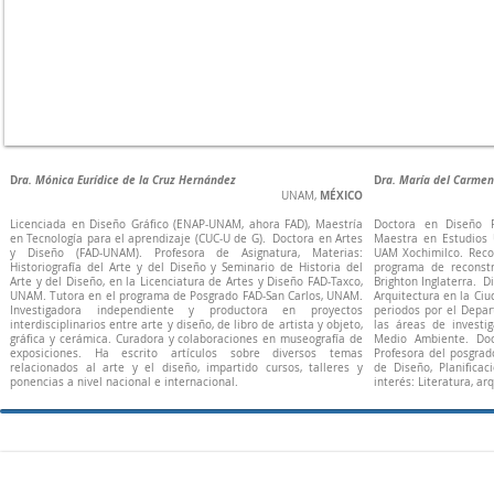
D
ra. Mónica Eurídice de la Cruz Hernández
D
ra. María del Carme
MÉXICO
UNAM,
Licenciada en Diseño Gráfico (ENAP-UNAM, ahora FAD), Maestría
Doctora en Diseño Pl
en Tecnología para el aprendizaje (CUC-U de G). Doctora en Artes
Maestra en Estudios 
y Diseño (FAD-UNAM). Profesora de Asignatura, Materias:
UAM Xochimilco. Recon
Historiografía del Arte y del Diseño y Seminario de Historia del
programa de reconstr
Arte y del Diseño, en la Licenciatura de Artes y Diseño FAD-Taxco,
Brighton Inglaterra. 
UNAM. Tutora en el programa de Posgrado FAD-San Carlos, UNAM.
Arquitectura en la Ciu
Investigadora independiente y productora en proyectos
periodos por el Depa
interdisciplinarios entre arte y diseño, de libro de artista y objeto,
las áreas de investi
gráfica y cerámica. Curadora y colaboraciones en museografía de
Medio Ambiente. Doc
exposiciones. Ha escrito artículos sobre diversos temas
Profesora del posgra
relacionados al arte y el diseño, impartido cursos, talleres y
de Diseño, Planifica
ponencias a nivel nacional e internacional.
interés: Literatura, ar