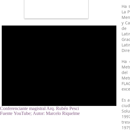
Ha s
La P
Mené
y Ca
de 
Lati
Gra
Lat
Dire
Ha 
Metr
del
Met
FLA
exce
Es a
ciu
Conferenciante magistral Arq. Rubén Pesci
Solu
Fuente YouTube;
Autor:
Marcelo Riquelme
1997
tres
197