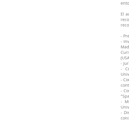
ento
El a
reco
reco
- Pr
- In
Madr
Curi
(USA
- Ju
- C
Univ
- C
cont
- Co
"Spa
- M
Univ
- Di
coni